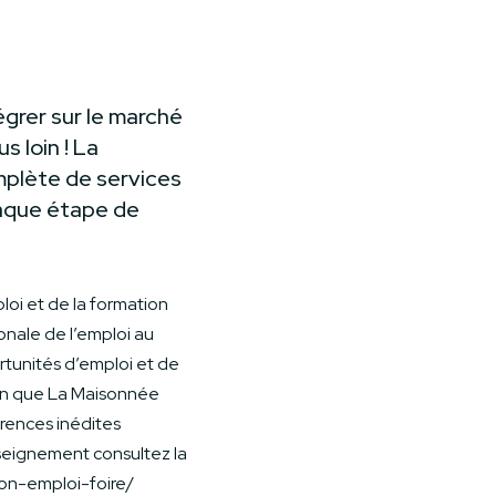
égrer sur le marché
s loin ! La
plète de services
haque étape de
oi et de la formation
ionale de l’emploi au
tunités d’emploi et de
tion que La Maisonnée
rences inédites
nseignement consultez la
lon-emploi-foire/