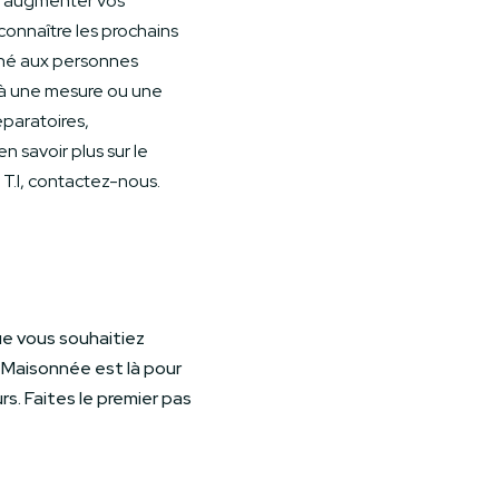
 d’augmenter vos
connaître les prochains
tiné aux personnes
r à une mesure ou une
éparatoires,
n savoir plus sur le
T.I, contactez-nous.
ue vous souhaitiez
Maisonnée est là pour
. Faites le premier pas