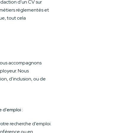
édaction d’un CV sur
x métiers réglementés et
ue, tout cela
us vous accompagnons
ployeur. Nous
on, d’inclusion, ou de
e d’emploi :
votre recherche d’emploi.
conférence ou en