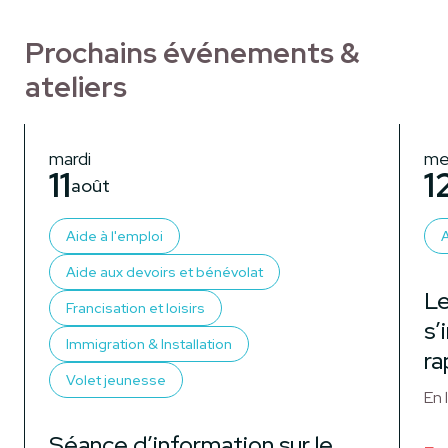
Prochains événements &
ateliers
mardi
me
11
1
août
Aide à l'emploi
A
Aide aux devoirs et bénévolat
Le
Francisation et loisirs
s’
Immigration & Installation
ra
Volet jeunesse
En 
Séance d’information sur le