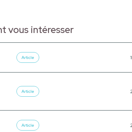
nt vous intéresser
Article
Article
Article