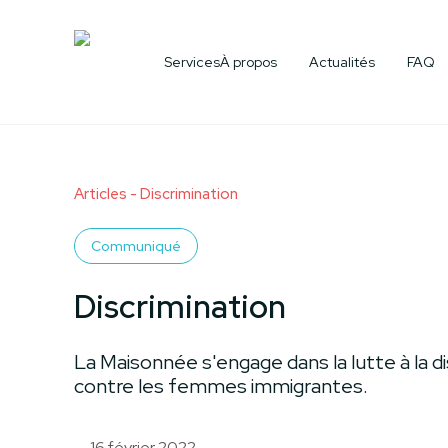
Aide à l'emploi & aux études
Devenir bénévol
Services
À propos
Actualités
FAQ
Tous les services
Articles
- Discrimination
Communiqué
Discrimination
La Maisonnée s'engage dans la lutte à la d
contre les femmes immigrantes.
16 février 2022