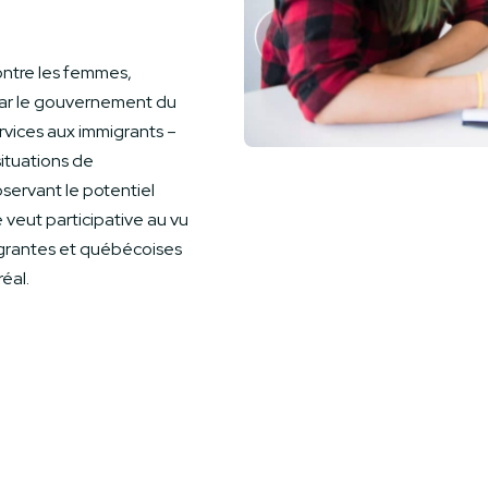
contre les femmes,
 par le gouvernement du
vices aux immigrants –
ituations de
bservant le potentiel
e veut participative au vu
igrantes et québécoises
éal.