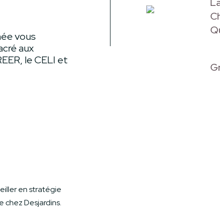
L
Ch
Q
née vous
acré aux
REER, le CELI et
Gr
eiller en stratégie
e chez Desjardins.