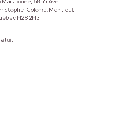
a Maisonnée, 6865 Ave
ristophe-Colomb, Montréal,
uébec H2S 2H3
atuit