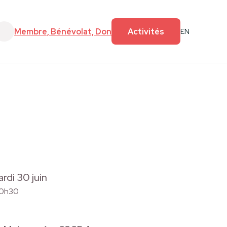
e
Faire un don
Membre, Bénévolat, Don
Activités
EN
rdi 30 juin
10h30