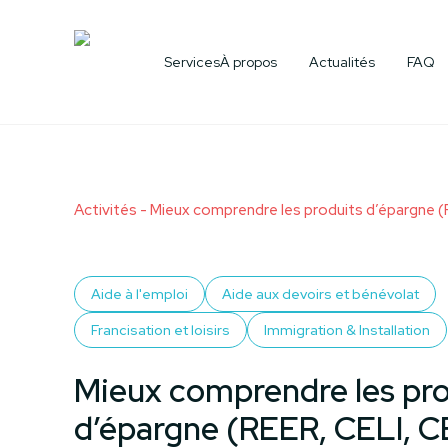
Aide à l'emploi & aux études
Devenir bénévol
Services
À propos
Actualités
FAQ
Tous les services
Activités
- Mieux comprendre les produits d’épargne (
Aide à l'emploi
Aide aux devoirs et bénévolat
Francisation et loisirs
Immigration & Installation
Mieux comprendre les pro
d’épargne (REER, CELI, 