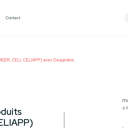
e
Devenir membr
Contact
REER, CELI, CELIAPP) avec Desjardins.
ma
à 
duits
CELIAPP)