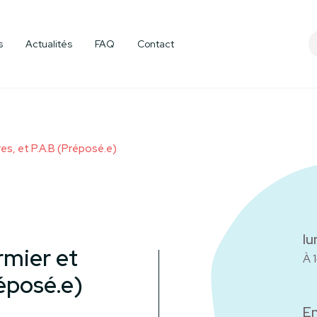
e
Devenir membr
s
Actualités
FAQ
Contact
res, et P.A.B (Préposé.e)
lu
rmier et
À 
réposé.e)
En