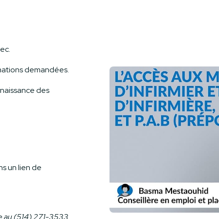
ec.
ormations demandées.
nnaissance des
ns un lien de
e au (514) 271-3533