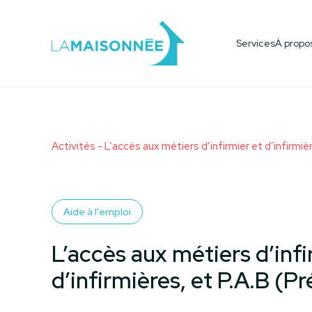
Aide à l'emploi & aux études
Devenir bénévol
Services
À propo
Tous les services
Activités
- L’accès aux métiers d’infirmier et d’infirmiè
Aide à l'emploi
L’accès aux métiers d’infi
d’infirmières, et P.A.B (P