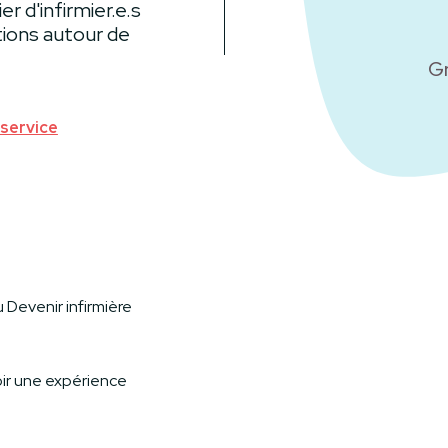
r d'infirmier.e.s
ions autour de
Gr
 service
 Devenir infirmière
ir une expérience