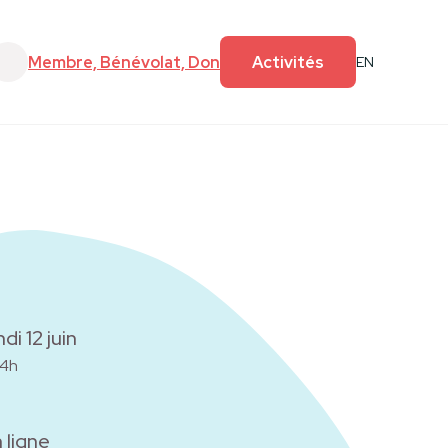
e
Faire un don
Membre, Bénévolat, Don
Activités
EN
ndi 12 juin
14h
 ligne