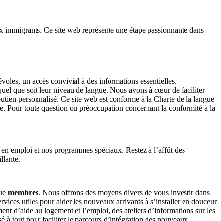
 immigrants. Ce site web représente une étape passionnante dans
oles, un accès convivial à des informations essentielles.
 quel que soit leur niveau de langue. Nous avons à cœur de faciliter
outien personnalisé. Ce site web est conforme à la Charte de la langue
nte. Pour toute question ou préoccupation concernant la conformité à la
n en emploi et nos programmes spéciaux. Restez à l’affût des
llante.
ue
membres
. Nous offrons des moyens divers de vous investir dans
ices utiles pour aider les nouveaux arrivants à s’installer en douceur
t d’aide au logement et l’emploi, des ateliers d’informations sur les
nsé à tout pour faciliter le parcours d’intégration des nouveaux