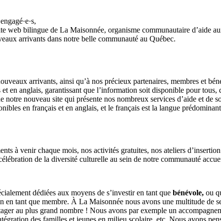
 engagé·e·s,
te web bilingue de La Maisonnée, organisme communautaire d’aide aux
nouveaux arrivants dans notre belle communauté au Québec.
veaux arrivants, ainsi qu’à nos précieux partenaires, membres et bénév
et en anglais, garantissant que l’information soit disponible pour tous,
de notre nouveau site qui présente nos nombreux services d’aide et de s
nibles en français et en anglais, et le français est la langue prédomina
s à venir chaque mois, nos activités gratuites, nos ateliers d’insertio
 célébration de la diversité culturelle au sein de notre communauté accuei
spécialement dédiées aux moyens de s’investir en tant que
bénévole,
ou q
en en tant que membre. À La Maisonnée nous avons une multitude de serv
partager au plus grand nombre ! Nous avons par exemple un accompagnemen
’intégration des familles et jeunes en milieu scolaire, etc. Nous avons pe