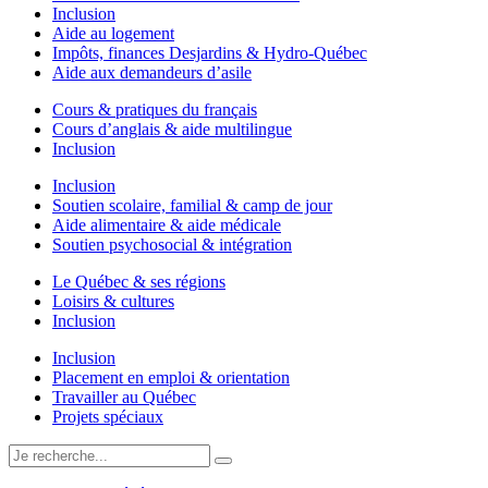
Inclusion
Aide au logement
Impôts, finances Desjardins & Hydro-Québec
Aide aux demandeurs d’asile
Cours & pratiques du français
Cours d’anglais & aide multilingue
Inclusion
Inclusion
Soutien scolaire, familial & camp de jour
Aide alimentaire & aide médicale
Soutien psychosocial & intégration
Le Québec & ses régions
Loisirs & cultures
Inclusion
Inclusion
Placement en emploi & orientation
Travailler au Québec
Projets spéciaux