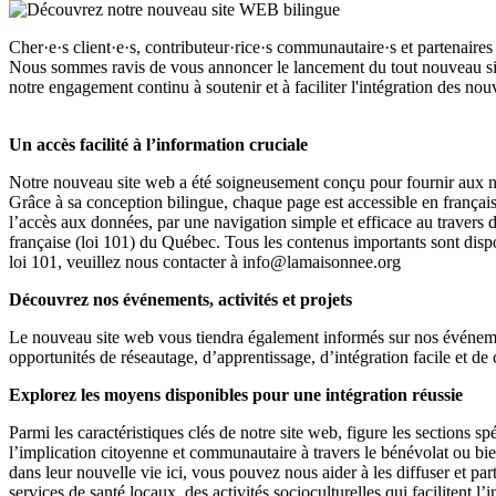
Cher·e·s client·e·s, contributeur·rice·s communautaire·s et partenaires
Nous sommes ravis de vous annoncer le lancement du tout nouveau si
notre engagement continu à soutenir et à faciliter l'intégration des 
Un accès facilité à l’information cruciale
Notre nouveau site web a été soigneusement conçu pour fournir aux nou
Grâce à sa conception bilingue, chaque page est accessible en français 
l’accès aux données, par une navigation simple et efficace au travers 
française (loi 101) du Québec. Tous les contenus importants sont dispo
loi 101, veuillez nous contacter à info@lamaisonnee.org
Découvrez nos événements, activités et projets
Le nouveau site web vous tiendra également informés sur nos événement
opportunités de réseautage, d’apprentissage, d’intégration facile et de
Explorez les moyens disponibles pour une intégration réussie
Parmi les caractéristiques clés de notre site web, figure les sections 
l’implication citoyenne et communautaire à travers le bénévolat ou bi
dans leur nouvelle vie ici, vous pouvez nous aider à les diffuser et 
services de santé locaux, des activités socioculturelles qui facilitent l