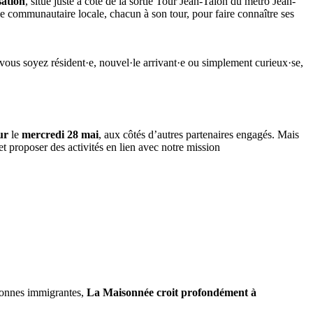
sation
, situé juste à côté de la sortie Tour Jean-Talon du métro Jean-
ie communautaire locale, chacun à son tour, pour faire connaître ses
ue vous soyez résident·e, nouvel·le arrivant·e ou simplement curieux·se,
ur
le
mercredi 28 mai
, aux côtés d’autres partenaires engagés. Mais
et proposer des activités en lien avec notre mission
ersonnes immigrantes,
La Maisonnée croit profondément à