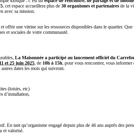
imple kiosque : c’est un
espace de rencontre, de partage et de mobili
25
, cet espace accueillera plus de
30 organismes et partenaires
de la v
en avec sa mission.
, et offrir une vitrine sur les ressources disponibles dans le quartier. Q
nes et sociales de votre communauté.
durables,
La Maisonnée a participé au lancement officiel du Carrefo
11 et 25 juin 2025
, de
10h à 15h
, pour vous rencontrer, vous informer 
utres dates les mois qui suivront.
es (loisirs, etc)
s d’installation,
inclusif. En tant qu’organisme engagé depuis plus de 46 ans auprès des p
u et valorisé.