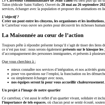
Le
Carrefour communautaire de Jean-Talon
est bien plus qu’un s
Talon (édicule Saint-Vallier). Ouvert du
28 mai au 26 septembre 20
services, échanger avec la population et proposer des animations en li
L’objectif ?
Créer un pont entre les citoyens, les organismes et les institutions
le Carrefour vous ouvre ses portes pour découvrir les richesses humai
La Maisonnée au cœur de l’action
Toujours prête à répondre présente lorsqu’il s’agit de tisser des liens 
ce n’est pas tout : nous serons également
présents sur le kiosque les
d’accompagnement des personnes immigrantes, et présents à plusieurs a
Que vous cherchiez à :
mieux connaître nos services d’intégration, et nos activités gratuit
poser vos questions sur l’emploi, la francisation ou les démarche
ou simplement échanger avec nous,
nos équipes seront là pour vous accueillir chaleureusement
.
Un projet à l’image de notre quartier
Ce carrefour, c’est aussi le reflet d’un quartier vivant, solidaire et 
l’importance de tels espaces
, où chacun peut se sentir écouté, souten